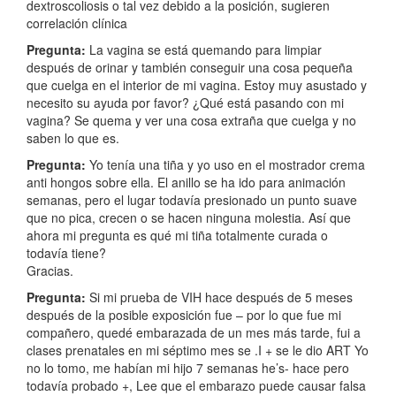
dextroscoliosis o tal vez debido a la posición, sugieren
correlación clínica
Pregunta:
La vagina se está quemando para limpiar
después de orinar y también conseguir una cosa pequeña
que cuelga en el interior de mi vagina. Estoy muy asustado y
necesito su ayuda por favor? ¿Qué está pasando con mi
vagina? Se quema y ver una cosa extraña que cuelga y no
saben lo que es.
Pregunta:
Yo tenía una tiña y yo uso en el mostrador crema
anti hongos sobre ella. El anillo se ha ido para animación
semanas, pero el lugar todavía presionado un punto suave
que no pica, crecen o se hacen ninguna molestia. Así que
ahora mi pregunta es qué mi tiña totalmente curada o
todavía tiene?
Gracias.
Pregunta:
Si mi prueba de VIH hace después de 5 meses
después de la posible exposición fue – por lo que fue mi
compañero, quedé embarazada de un mes más tarde, fui a
clases prenatales en mi séptimo mes se .I + se le dio ART Yo
no lo tomo, me habían mi hijo 7 semanas he’s- hace pero
todavía probado +, Lee que el embarazo puede causar falsa