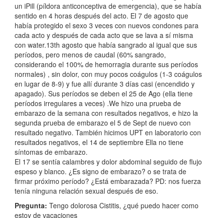
un iPill (píldora anticonceptiva de emergencia), que se había
sentido en 4 horas después del acto. El 7 de agosto que
había protegido el sexo 3 veces con nuevos condones para
cada acto y después de cada acto que se lava a sí misma
con water.13th agosto que había sangrado al igual que sus
períodos, pero menos de caudal (60% sangrado,
considerando el 100% de hemorragia durante sus períodos
normales) , sin dolor, con muy pocos coágulos (1-3 coágulos
en lugar de 8-9) y fue allí durante 3 días casi (encendido y
apagado). Sus períodos se deben el 25 de Ago (ella tiene
períodos irregulares a veces) .We hizo una prueba de
embarazo de la semana con resultados negativos, e hizo la
segunda prueba de embarazo el 5 de Sept de nuevo con
resultado negativo. También hicimos UPT en laboratorio con
resultados negativos, el 14 de septiembre Ella no tiene
síntomas de embarazo.
El 17 se sentía calambres y dolor abdominal seguido de flujo
espeso y blanco. ¿Es signo de embarazo? o se trata de
firmar próximo período? ¿Está embarazada? PD: nos fuerza
tenía ninguna relación sexual después de eso.
Pregunta:
Tengo dolorosa Cistitis, ¿qué puedo hacer como
estoy de vacaciones