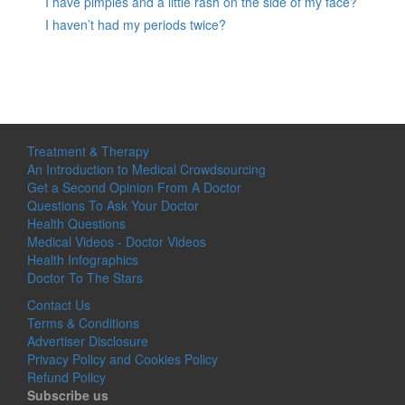
I have pimples and a little rash on the side of my face?
I haven’t had my periods twice?
Treatment & Therapy
An Introduction to Medical Crowdsourcing
Get a Second Opinion From A Doctor
Questions To Ask Your Doctor
Health Questions
Medical Videos - Doctor Videos
Health Infographics
Doctor To The Stars
Contact Us
Terms & Conditions
Advertiser Disclosure
Privacy Policy and Cookies Policy
Refund Policy
Subscribe us