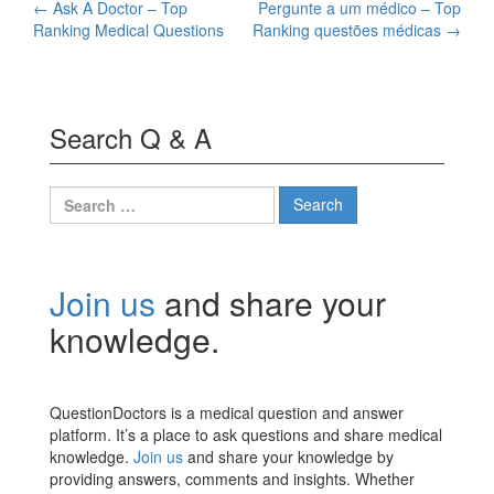
Post
←
Ask A Doctor – Top
Pergunte a um médico – Top
Ranking Medical Questions
Ranking questões médicas
→
navigation
Search Q & A
Search
for:
Join us
and share your
knowledge.
QuestionDoctors is a medical question and answer
platform. It’s a place to ask questions and share medical
knowledge.
Join us
and share your knowledge by
providing answers, comments and insights. Whether