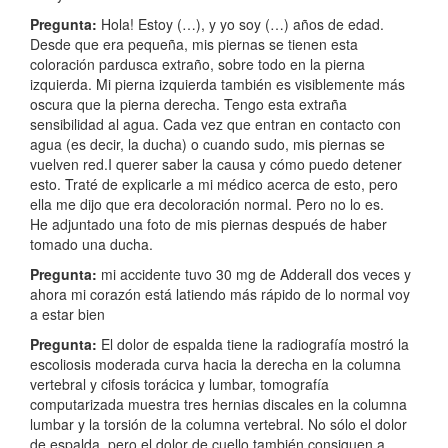
Pregunta:
Hola! Estoy (…), y yo soy (…) años de edad.
Desde que era pequeña, mis piernas se tienen esta
coloración pardusca extraño, sobre todo en la pierna
izquierda. Mi pierna izquierda también es visiblemente más
oscura que la pierna derecha. Tengo esta extraña
sensibilidad al agua. Cada vez que entran en contacto con
agua (es decir, la ducha) o cuando sudo, mis piernas se
vuelven red.I querer saber la causa y cómo puedo detener
esto. Traté de explicarle a mi médico acerca de esto, pero
ella me dijo que era decoloración normal. Pero no lo es.
He adjuntado una foto de mis piernas después de haber
tomado una ducha.
Pregunta:
mi accidente tuvo 30 mg de Adderall dos veces y
ahora mi corazón está latiendo más rápido de lo normal voy
a estar bien
Pregunta:
El dolor de espalda tiene la radiografía mostró la
escoliosis moderada curva hacia la derecha en la columna
vertebral y cifosis torácica y lumbar, tomografía
computarizada muestra tres hernias discales en la columna
lumbar y la torsión de la columna vertebral. No sólo el dolor
de espalda, pero el dolor de cuello también consiguen a