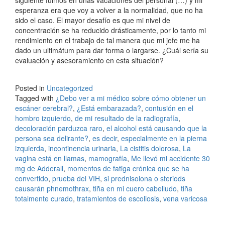
esperanza era que voy a volver a la normalidad, que no ha
sido el caso. El mayor desafío es que mi nivel de
concentración se ha reducido drásticamente, por lo tanto mi
rendimiento en el trabajo de tal manera que mi jefe me ha
dado un ultimátum para dar forma o largarse. ¿Cuál sería su
evaluación y asesoramiento en esta situación?
Posted in
Uncategorized
Tagged with
¿Debo ver a mi médico sobre cómo obtener un
escáner cerebral?
,
¿Está embarazada?
,
contusión en el
hombro izquierdo
,
de mi resultado de la radiografía
,
decoloración parduzca raro
,
el alcohol está causando que la
persona sea delirante?
,
es decir
,
especialmente en la pierna
izquierda
,
incontinencia urinaria
,
La cistitis dolorosa
,
La
vagina está en llamas
,
mamografía
,
Me llevó mi accidente 30
mg de Adderall
,
momentos de fatiga crónica que se ha
convertido
,
prueba del VIH
,
si prednisolona o steriods
causarán phnemothrax
,
tiña en mi cuero cabelludo
,
tiña
totalmente curado
,
tratamientos de escoliosis
,
vena varicosa