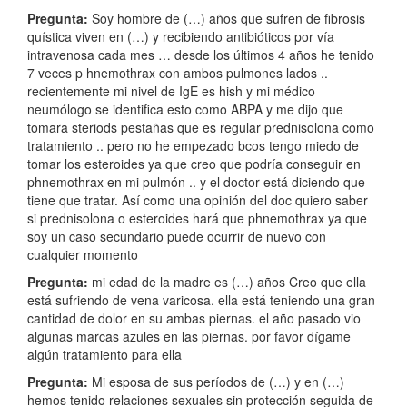
Pregunta:
Soy hombre de (…) años que sufren de fibrosis
quística viven en (…) y recibiendo antibióticos por vía
intravenosa cada mes … desde los últimos 4 años he tenido
7 veces p hnemothrax con ambos pulmones lados ..
recientemente mi nivel de IgE es hish y mi médico
neumólogo se identifica esto como ABPA y me dijo que
tomara steriods pestañas que es regular prednisolona como
tratamiento .. pero no he empezado bcos tengo miedo de
tomar los esteroides ya que creo que podría conseguir en
phnemothrax en mi pulmón .. y el doctor está diciendo que
tiene que tratar. Así como una opinión del doc quiero saber
si prednisolona o esteroides hará que phnemothrax ya que
soy un caso secundario puede ocurrir de nuevo con
cualquier momento
Pregunta:
mi edad de la madre es (…) años Creo que ella
está sufriendo de vena varicosa. ella está teniendo una gran
cantidad de dolor en su ambas piernas. el año pasado vio
algunas marcas azules en las piernas. por favor dígame
algún tratamiento para ella
Pregunta:
Mi esposa de sus períodos de (…) y en (…)
hemos tenido relaciones sexuales sin protección seguida de