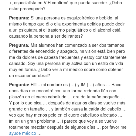
+, especialista en VIH confirmó que pueda suceder. ¿Debo
estar preocupado?
Pregunta:
Si una persona es esquizofrénico y bebido, al
mismo tiempo que él o ella experimenta delirios puede decir
a un psiquiatra si el trastorno psiquiátrico o el alcohol está
causando la persona a ser delirantes?
Pregunta:
Mis alumnos han comenzado a ser dos tamaños
diferentes de encendido y apagado, mi visión está bien pero
me da dolores de cabeza frecuentes y estoy constantemente
cansado. Soy una persona muy activa con un estilo de vida
muy en forma. ¿Debo ver a mi médico sobre cómo obtener
un escáner cerebral?
Pregunta:
Hiii .. mi nombre es (…) y IM (…) años … Hace
unos días me encontré con una forma redonda tiña con
picazón en el cuero cabelludo … era de tamaño pequeño …
Y por lo que pica … después de algunos días se vuelve más
grande en tamaño … y también causa la caída del cabello …
veo que hay menos pelo en el cuero cabelludo afectado …
im en un gran problema … i parece que voy a se vuelve
totalmente mezclar después de algunos días … por favor me
ayude médico
…