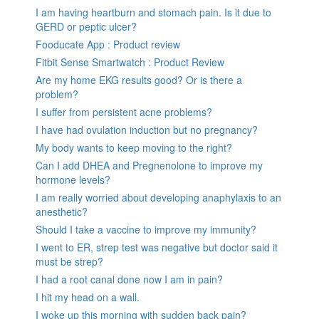
I am having heartburn and stomach pain. Is it due to
GERD or peptic ulcer?
Fooducate App : Product review
Fitbit Sense Smartwatch : Product Review
Are my home EKG results good? Or is there a
problem?
I suffer from persistent acne problems?
I have had ovulation induction but no pregnancy?
My body wants to keep moving to the right?
Can I add DHEA and Pregnenolone to improve my
hormone levels?
I am really worried about developing anaphylaxis to an
anesthetic?
Should I take a vaccine to improve my immunity?
I went to ER, strep test was negative but doctor said it
must be strep?
I had a root canal done now I am in pain?
I hit my head on a wall.
I woke up this morning with sudden back pain?