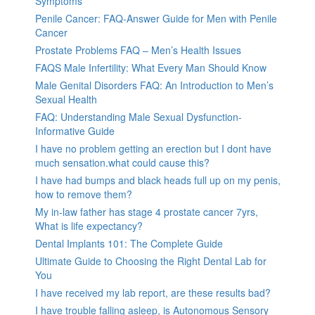
Symptoms
Penile Cancer: FAQ-Answer Guide for Men with Penile
Cancer
Prostate Problems FAQ – Men’s Health Issues
FAQS Male Infertility: What Every Man Should Know
Male Genital Disorders FAQ: An Introduction to Men’s
Sexual Health
FAQ: Understanding Male Sexual Dysfunction-
Informative Guide
I have no problem getting an erection but I dont have
much sensation.what could cause this?
I have had bumps and black heads full up on my penis,
how to remove them?
My in-law father has stage 4 prostate cancer 7yrs,
What is life expectancy?
Dental Implants 101: The Complete Guide
Ultimate Guide to Choosing the Right Dental Lab for
You
I have received my lab report, are these results bad?
I have trouble falling asleep, is Autonomous Sensory