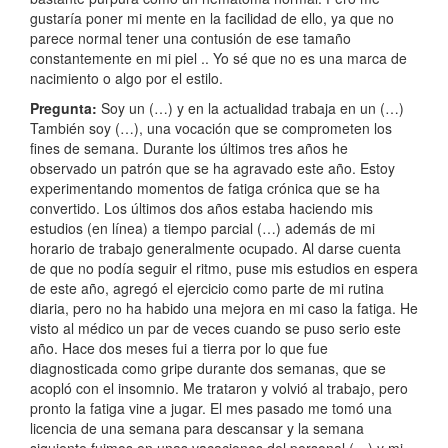
gustaría poner mi mente en la facilidad de ello, ya que no
parece normal tener una contusión de ese tamaño
constantemente en mi piel .. Yo sé que no es una marca de
nacimiento o algo por el estilo.
Pregunta:
Soy un (…) y en la actualidad trabaja en un (…)
También soy (…), una vocación que se comprometen los
fines de semana. Durante los últimos tres años he
observado un patrón que se ha agravado este año. Estoy
experimentando momentos de fatiga crónica que se ha
convertido. Los últimos dos años estaba haciendo mis
estudios (en línea) a tiempo parcial (…) además de mi
horario de trabajo generalmente ocupado. Al darse cuenta
de que no podía seguir el ritmo, puse mis estudios en espera
de este año, agregó el ejercicio como parte de mi rutina
diaria, pero no ha habido una mejora en mi caso la fatiga. He
visto al médico un par de veces cuando se puso serio este
año. Hace dos meses fui a tierra por lo que fue
diagnosticada como gripe durante dos semanas, que se
acopló con el insomnio. Me trataron y volvió al trabajo, pero
pronto la fatiga vine a jugar. El mes pasado me tomó una
licencia de una semana para descansar y la semana
siguiente fuimos en unas vacaciones del personal (…) y mi